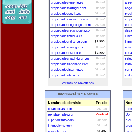
propiedadestenerife.es
Ofertar!
area
propiedadestartagal.com
Ofertar!
nego
propiedadessevilla.es
Ofertar!
prop
propiedadessanjusto.com
Ofertar!
empr
propiedadesriogallegos.com
Ofertar!
euro
propiedadesreconquista.com
Ofertar!
desa
propiedadesmurcia.es
Ofertar!
cibe
propiedadesmiramar.com
$3,500
inmu
propiedadesmalaga.es
Ofertar!
noti
propiedadesmadrid.es
$2,500
casa
propiedadesmadrid.com.es
Ofertar!
sele
propiedadeslahabana.com
Ofertar!
inmo
propiedadesinternet.es
Ofertar!
com
propiedadesibiza.es
Ofertar!
chil
Ver mas de Novedades
InformaciÃ³n Y Noticias
Nombre de dominio
Precio
Nom
guianoticias.com
Ofertar!
e-ch
revistaempleo.com
Vendido!
Dom
e-periodismo.com
Ofertar!
e-ci
infogobierno.com
Ofertar!
prop
noticlub.com
$1,497
prov