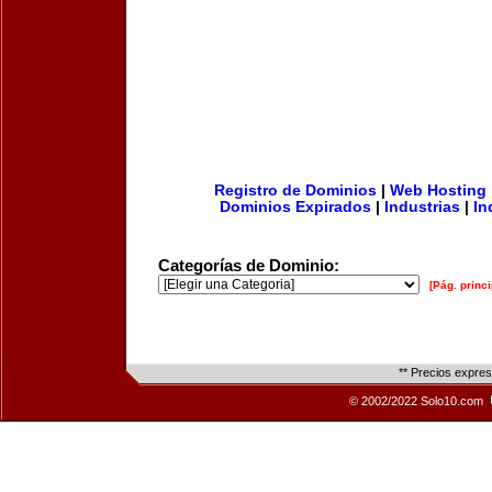
Registro de Dominios
|
Web Hosting
Dominios Expirados
|
Industrias
|
In
Categorías de Dominio:
[Pág. princi
** Precios expre
© 2002/2022 Solo10.com