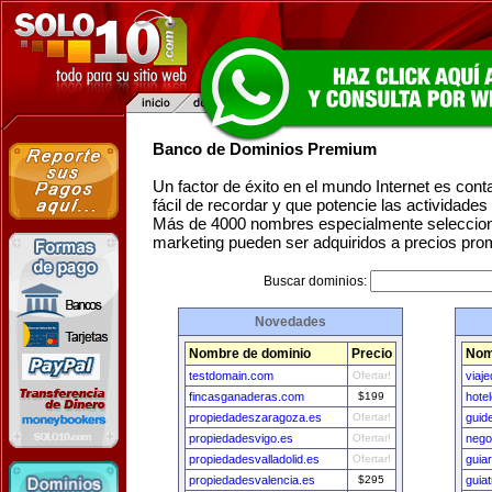
Banco de Dominios Premium
Un factor de éxito en el mundo Internet es con
fácil de recordar y que potencie las actividade
Más de 4000 nombres especialmente seleccion
marketing pueden ser adquiridos a precios pro
Buscar dominios:
Novedades
Nombre de dominio
Precio
Nom
testdomain.com
Ofertar!
viaj
fincasganaderas.com
$199
hote
propiedadeszaragoza.es
Ofertar!
guid
propiedadesvigo.es
Ofertar!
nego
propiedadesvalladolid.es
Ofertar!
guia
propiedadesvalencia.es
$295
guia