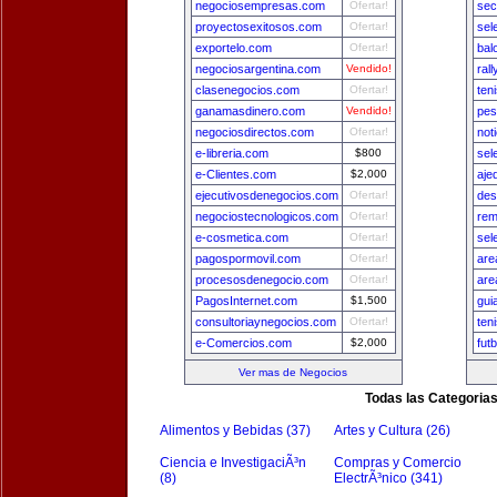
negociosempresas.com
Ofertar!
sec
proyectosexitosos.com
Ofertar!
sel
exportelo.com
Ofertar!
bal
negociosargentina.com
Vendido!
ral
clasenegocios.com
Ofertar!
ten
ganamasdinero.com
Vendido!
pes
negociosdirectos.com
Ofertar!
not
e-libreria.com
$800
sel
e-Clientes.com
$2,000
aje
ejecutivosdenegocios.com
Ofertar!
des
negociostecnologicos.com
Ofertar!
rem
e-cosmetica.com
Ofertar!
sel
pagospormovil.com
Ofertar!
are
procesosdenegocio.com
Ofertar!
are
PagosInternet.com
$1,500
gui
consultoriaynegocios.com
Ofertar!
ten
e-Comercios.com
$2,000
fut
Ver mas de Negocios
Todas las Categoria
Alimentos y Bebidas (37)
Artes y Cultura (26)
Ciencia e InvestigaciÃ³n
Compras y Comercio
(8)
ElectrÃ³nico (341)