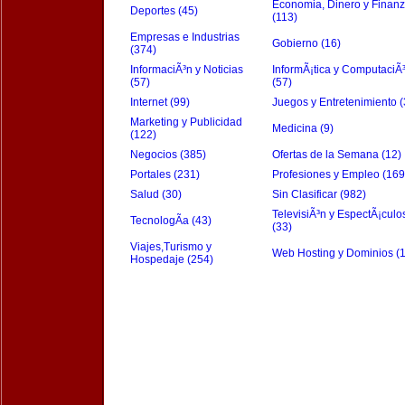
Economia, Dinero y Finan
Deportes (45)
(113)
Empresas e Industrias
Gobierno (16)
(374)
InformaciÃ³n y Noticias
InformÃ¡tica y ComputaciÃ
(57)
(57)
Internet (99)
Juegos y Entretenimiento (
Marketing y Publicidad
Medicina (9)
(122)
Negocios (385)
Ofertas de la Semana (12)
Portales (231)
Profesiones y Empleo (169
Salud (30)
Sin Clasificar (982)
TelevisiÃ³n y EspectÃ¡culo
TecnologÃ­a (43)
(33)
Viajes,Turismo y
Web Hosting y Dominios (
Hospedaje (254)