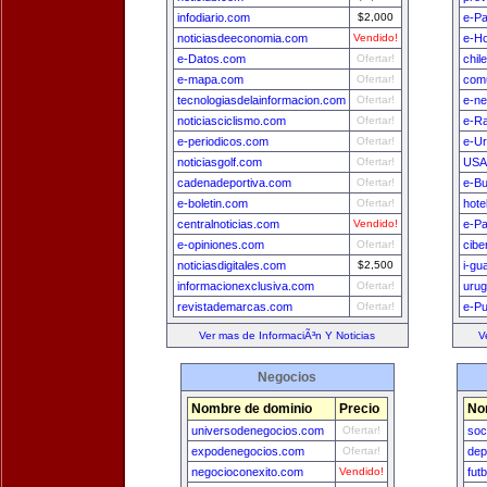
infodiario.com
$2,000
e-P
noticiasdeeconomia.com
Vendido!
e-H
e-Datos.com
Ofertar!
chil
e-mapa.com
Ofertar!
comu
tecnologiasdelainformacion.com
Ofertar!
e-n
noticiasciclismo.com
Ofertar!
e-Ra
e-periodicos.com
Ofertar!
e-U
noticiasgolf.com
Ofertar!
USA
cadenadeportiva.com
Ofertar!
e-B
e-boletin.com
Ofertar!
hote
centralnoticias.com
Vendido!
e-Pa
e-opiniones.com
Ofertar!
cibe
noticiasdigitales.com
$2,500
i-gu
informacionexclusiva.com
Ofertar!
uru
revistademarcas.com
Ofertar!
e-Pu
Ver mas de InformaciÃ³n Y Noticias
V
Negocios
Nombre de dominio
Precio
No
universodenegocios.com
Ofertar!
soc
expodenegocios.com
Ofertar!
dep
negocioconexito.com
Vendido!
fut