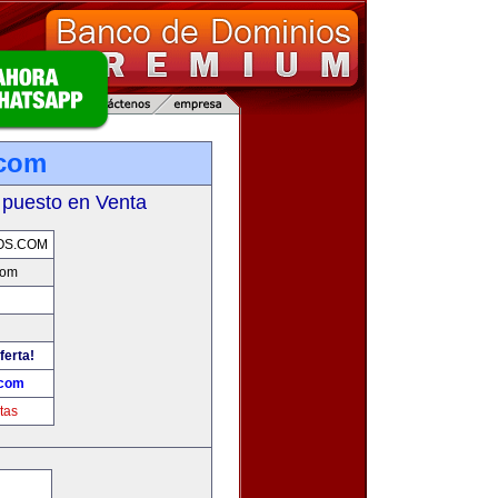
.com
 puesto en Venta
OS.COM
com
ferta!
.com
tas