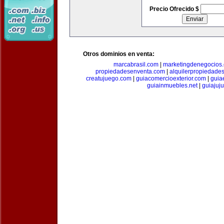
Precio Ofrecido $
Otros dominios en venta:
marcabrasil.com
|
marketingdenegocios
propiedadesenventa.com
|
alquilerpropiedade
creatujuego.com
|
guiacomercioexterior.com
|
guiae
guiainmuebles.net
|
guiajuj