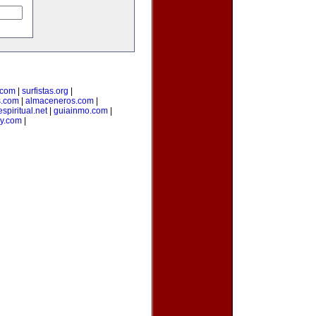
.com
|
surfistas.org
|
s.com
|
almaceneros.com
|
spiritual.net
|
guiainmo.com
|
uy.com
|