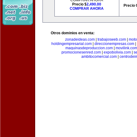
COMPRAR AHORA
Precio $
2,490.00
Precio 
COMPRAR AHORA
Otros dominios en venta:
zonadeideas.com
|
trabajosweb.com
|
moto
holdingempresarial.com
|
direccionempresas.com
|
maquinasdeproduccion.com
|
movilink.co
promocionesenred.com
|
expobolivia.com
|
s
ambitocomercial.com
|
centrode