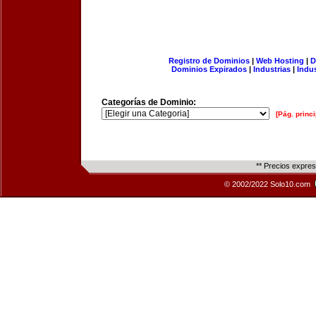
Registro de Dominios
|
Web Hosting
|
D
Dominios Expirados
|
Industrias
|
Indu
Categorías de Dominio:
[Pág. princi
** Precios expre
© 2002/2022 Solo10.com