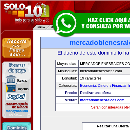
mercadobienesrai
El dueño de este dominio lo ha
Mayusculas:
MERCADOBIENESRAICES.C
Minusculas:
mercadobienesraices.com
Longitud:
19 caracteres
Categorias:
Economia, Dinero y Finanzas
,
Precio:
Realizar una oferta!
Visitar!
mercadobienesraices.com
Serán consideradas ofer
Realizar una Oferta