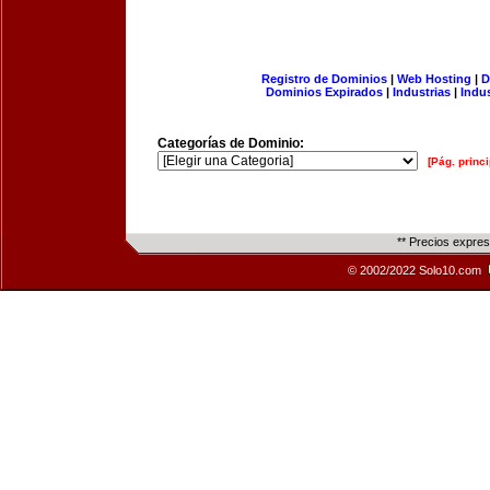
Registro de Dominios
|
Web Hosting
|
D
Dominios Expirados
|
Industrias
|
Indu
Categorías de Dominio:
[Pág. princi
** Precios expre
© 2002/2022 Solo10.com