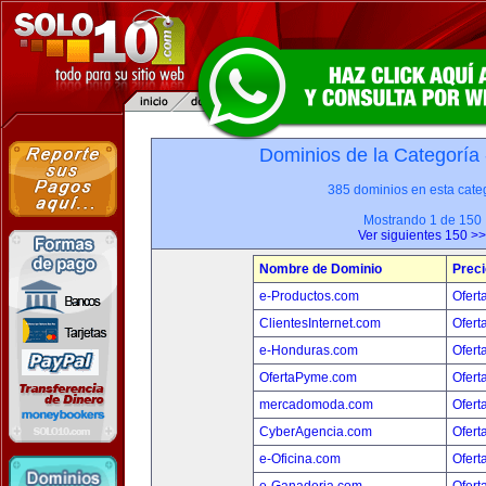
Dominios de la Categoría
385 dominios en esta categ
Mostrando 1 de 150
Ver siguientes 150 >>
Nombre de Dominio
Preci
e-Productos.com
Ofert
ClientesInternet.com
Ofert
e-Honduras.com
Ofert
OfertaPyme.com
Ofert
mercadomoda.com
Ofert
CyberAgencia.com
Ofert
e-Oficina.com
Ofert